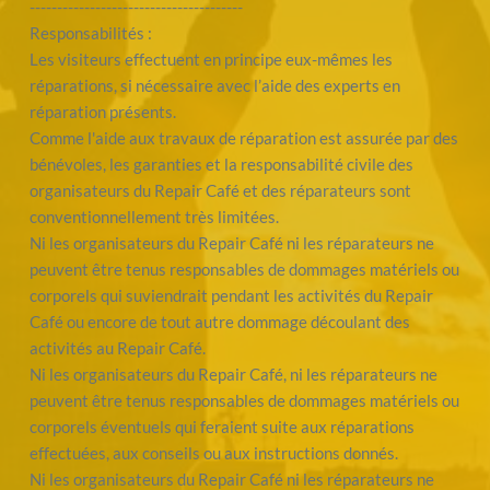
---------------------------------------
Responsabilités :
Les visiteurs effectuent en principe eux-mêmes les 
réparations, si nécessaire avec l’aide des experts en 
réparation présents.
Comme l'aide aux travaux de réparation est assurée par des 
bénévoles, les garanties et la responsabilité civile des 
organisateurs du Repair Café et des réparateurs sont 
conventionnellement très limitées.
Ni les organisateurs du Repair Café ni les réparateurs ne 
peuvent être tenus responsables de dommages matériels ou 
corporels qui suviendrait pendant les activités du Repair 
Café ou encore de tout autre dommage découlant des 
activités au Repair Café.
Ni les organisateurs du Repair Café, ni les réparateurs ne 
peuvent être tenus responsables de dommages matériels ou 
corporels éventuels qui feraient suite aux réparations 
effectuées, aux conseils ou aux instructions donnés.
Ni les organisateurs du Repair Café ni les réparateurs ne 