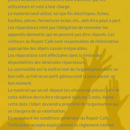
utilisateurs et sont à leur charge.
Le matériel neuf utilisé, tel que fils électriques, fiches, 
fusibles, pièces, fermetures éclair, etc., doit être payé à part.
Les réparateurs n’ont pas l’obligation de remonter les 
appareils démontés qui ne peuvent pas être réparés. Les 
visiteurs du Repair Café sont responsables de l’élimination 
appropriée des objets cassés irréparables.
Les réparations sont effectuées dans la limite des 
disponibilités des bénévoles réparateurs.
La convivialité est le maître mot de l'organisation, alors un 
bon café, un thé ou un petit gâteau sont là pour passer un 
bon moment.
Le matériel qui serait déposé (en attente de pièces) lors de 
cette édition devra être récupéré dans les 3 mois. Après 
cette date, l'objet deviendra propriété de l'organisation qui 
se chargera de sa valorisation.
En acceptant les conditions générales du Repair Café, 
l'utilisateur accepte explicitement ce règlement interne.